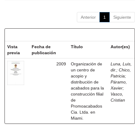
Anterior
1
Siguiente
Resultados por ítem:
Vista
Fecha de
Título
Autor(es)
previa
publicación
2009
Organización de
Luna, Luis,
un centro de
dir.
;
Chico,
acopio y
Patricia
;
distribución de
Páramo,
acabados para la
Xavier
;
construcción filial
Vasco,
de
Cristian
Promoacabados
Cia. Ltda. en
Miami.