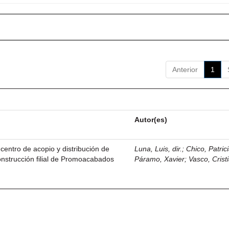
Anterior
1
Autor(es)
centro de acopio y distribución de
Luna, Luis, dir.
;
Chico, Patric
nstrucción filial de Promoacabados
Páramo, Xavier
;
Vasco, Crist
.