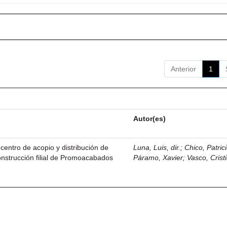
Anterior
1
Autor(es)
centro de acopio y distribución de
Luna, Luis, dir.
;
Chico, Patric
nstrucción filial de Promoacabados
Páramo, Xavier
;
Vasco, Crist
.