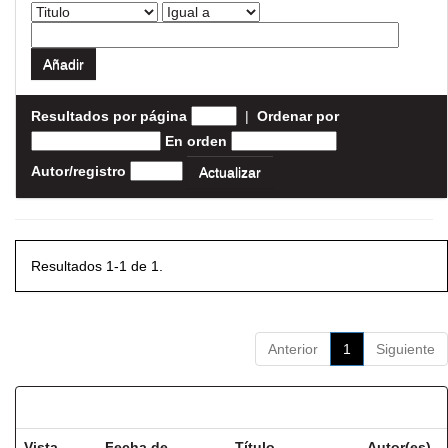
Resultados por página
|
Ordenar por
En orden
Autor/registro
Resultados 1-1 de 1.
Anterior
1
Siguiente
Resultados por ítem:
Vista
Fecha de
Título
Autor(es)