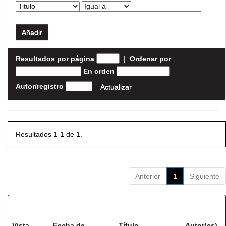
Resultados por página
|
Ordenar por
En orden
Autor/registro
Resultados 1-1 de 1.
Anterior
1
Siguiente
Resultados por ítem:
Vista
Fecha de
Título
Autor(es)