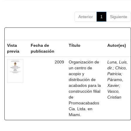
Anterior
1
Siguiente
Resultados por ítem:
Vista
Fecha de
Título
Autor(es)
previa
publicación
2009
Organización de
Luna, Luis,
un centro de
dir.
;
Chico,
acopio y
Patricia
;
distribución de
Páramo,
acabados para la
Xavier
;
construcción filial
Vasco,
de
Cristian
Promoacabados
Cia. Ltda. en
Miami.