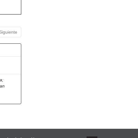
Siguiente
ia
;
ian