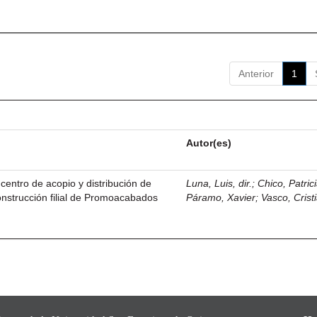
Anterior
1
Autor(es)
centro de acopio y distribución de
Luna, Luis, dir.
;
Chico, Patric
nstrucción filial de Promoacabados
Páramo, Xavier
;
Vasco, Crist
.