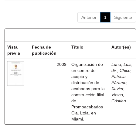
Anterior
1
Siguiente
Resultados por ítem:
Vista
Fecha de
Título
Autor(es)
previa
publicación
2009
Organización de
Luna, Luis,
un centro de
dir.
;
Chico,
acopio y
Patricia
;
distribución de
Páramo,
acabados para la
Xavier
;
construcción filial
Vasco,
de
Cristian
Promoacabados
Cia. Ltda. en
Miami.