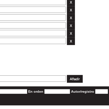
En orden
Autor/registro