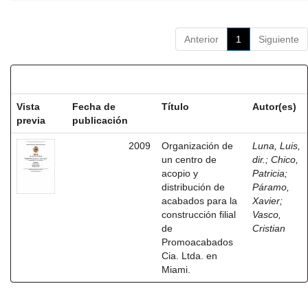
Anterior
1
Siguiente
Resultados por ítem:
Vista
Fecha de
Título
Autor(es)
previa
publicación
2009
Organización de
Luna, Luis,
un centro de
dir.
;
Chico,
acopio y
Patricia
;
distribución de
Páramo,
acabados para la
Xavier
;
construcción filial
Vasco,
de
Cristian
Promoacabados
Cia. Ltda. en
Miami.