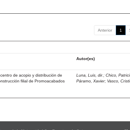
Anterior
1
Autor(es)
centro de acopio y distribución de
Luna, Luis, dir.
;
Chico, Patric
nstrucción filial de Promoacabados
Páramo, Xavier
;
Vasco, Crist
.