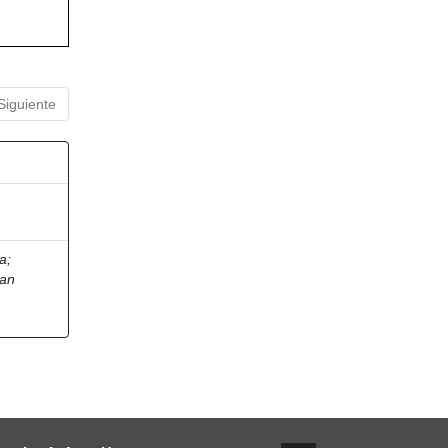
Siguiente
ia
;
ian