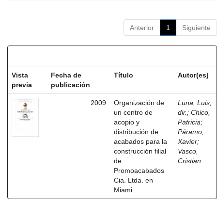
Anterior
1
Siguiente
Resultados por ítem:
Vista
Fecha de
Título
Autor(es)
previa
publicación
2009
Organización de
Luna, Luis,
un centro de
dir.
;
Chico,
acopio y
Patricia
;
distribución de
Páramo,
acabados para la
Xavier
;
construcción filial
Vasco,
de
Cristian
Promoacabados
Cia. Ltda. en
Miami.