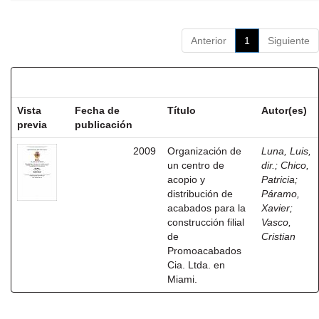
Anterior
1
Siguiente
Resultados por ítem:
Vista
Fecha de
Título
Autor(es)
previa
publicación
2009
Organización de
Luna, Luis,
un centro de
dir.
;
Chico,
acopio y
Patricia
;
distribución de
Páramo,
acabados para la
Xavier
;
construcción filial
Vasco,
de
Cristian
Promoacabados
Cia. Ltda. en
Miami.