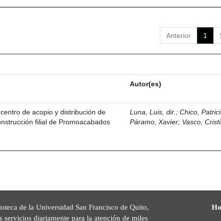
Anterior
1
Autor(es)
centro de acopio y distribución de
Luna, Luis, dir.
;
Chico, Patric
nstrucción filial de Promoacabados
Páramo, Xavier
;
Vasco, Crist
.
ioteca de la Universidad San Francisco de Quito,
Ho
s servicios diariamente para la atención de miles