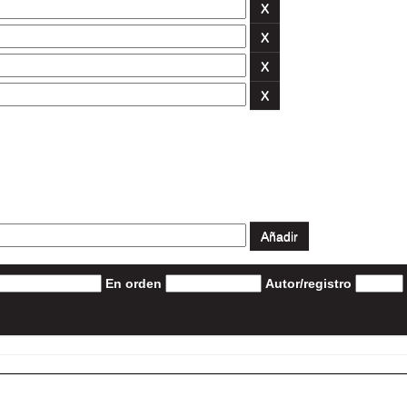
En orden
Autor/registro