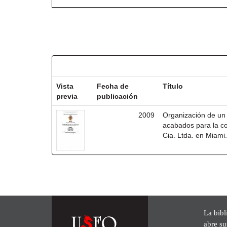
Resultados por ítem:
Vista
Fecha de
Título
previa
publicación
2009
Organización de un 
acabados para la co
Cia. Ltda. en Miami
La bibl
abre su