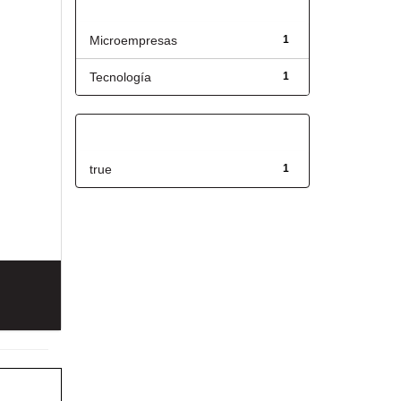
Título
Microempresas
1
Tecnología
1
Has File(s)
true
1