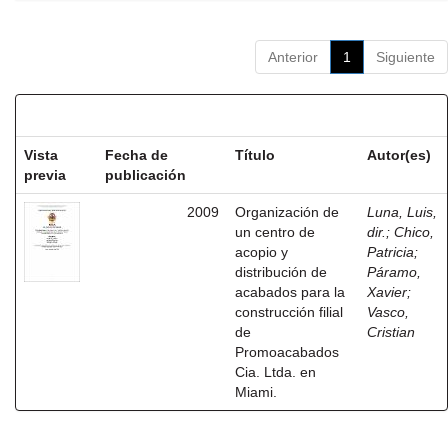
Anterior
1
Siguiente
Resultados por ítem:
Vista
Fecha de
Título
Autor(es)
previa
publicación
2009
Organización de
Luna, Luis,
un centro de
dir.
;
Chico,
acopio y
Patricia
;
distribución de
Páramo,
acabados para la
Xavier
;
construcción filial
Vasco,
de
Cristian
Promoacabados
Cia. Ltda. en
Miami.