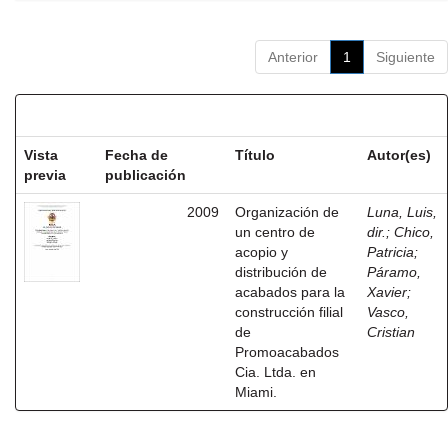
Anterior
1
Siguiente
Resultados por ítem:
Vista
Fecha de
Título
Autor(es)
previa
publicación
2009
Organización de
Luna, Luis,
un centro de
dir.
;
Chico,
acopio y
Patricia
;
distribución de
Páramo,
acabados para la
Xavier
;
construcción filial
Vasco,
de
Cristian
Promoacabados
Cia. Ltda. en
Miami.