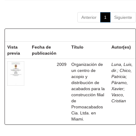
Anterior
1
Siguiente
Resultados por ítem:
Vista
Fecha de
Título
Autor(es)
previa
publicación
2009
Organización de
Luna, Luis,
un centro de
dir.
;
Chico,
acopio y
Patricia
;
distribución de
Páramo,
acabados para la
Xavier
;
construcción filial
Vasco,
de
Cristian
Promoacabados
Cia. Ltda. en
Miami.