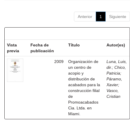
Anterior
1
Siguiente
Resultados por ítem:
Vista
Fecha de
Título
Autor(es)
previa
publicación
2009
Organización de
Luna, Luis,
un centro de
dir.
;
Chico,
acopio y
Patricia
;
distribución de
Páramo,
acabados para la
Xavier
;
construcción filial
Vasco,
de
Cristian
Promoacabados
Cia. Ltda. en
Miami.