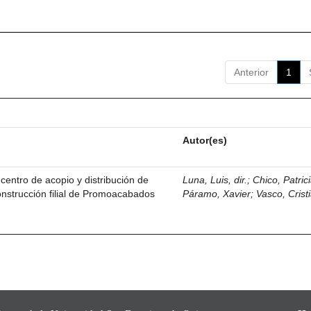
Anterior
1
Autor(es)
centro de acopio y distribución de
Luna, Luis, dir.
;
Chico, Patric
nstrucción filial de Promoacabados
Páramo, Xavier
;
Vasco, Crist
.