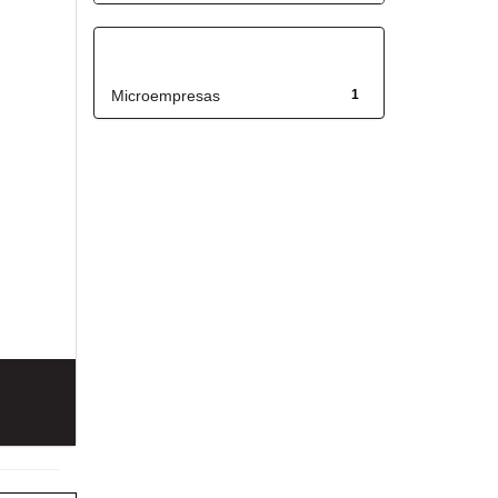
Título
Microempresas
1