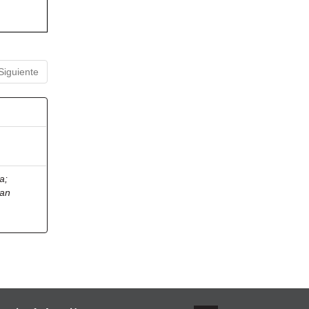
Siguiente
ia
;
ian