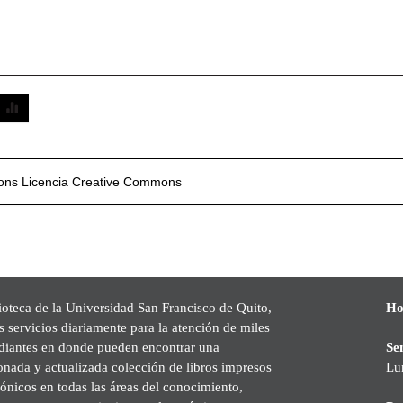
mons
Licencia Creative Commons
ioteca de la Universidad San Francisco de Quito,
Ho
s servicios diariamente para la atención de miles
udiantes en donde pueden encontrar una
Se
onada y actualizada colección de libros impresos
Lu
rónicos en todas las áreas del conocimiento,