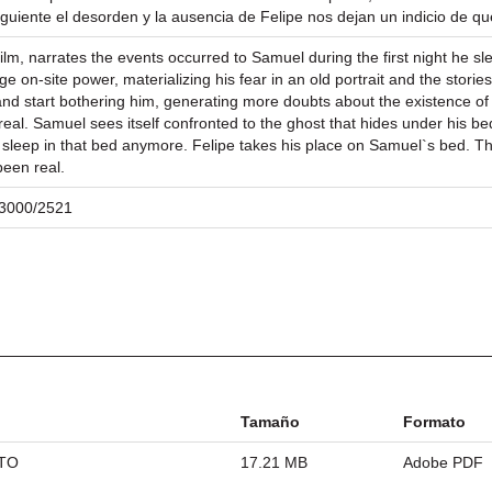
uiente el desorden y la ausencia de Felipe nos dejan un indicio de qu
ilm, narrates the events occurred to Samuel during the first night he sl
e on-site power, materializing his fear in an old portrait and the stories
and start bothering him, generating more doubts about the existence of 
real. Samuel sees itself confronted to the ghost that hides under his be
 sleep in that bed anymore. Felipe takes his place on Samuel`s bed. T
been real.
/23000/2521
Tamaño
Formato
ETO
17.21 MB
Adobe PDF