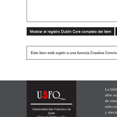
Mostrar el registro Dublin Core completo del ítem
Este ítem está sujeto a una licencia Creative Com
La bibl
abre su
de est
selecci
Universidad San Francisco de
y elect
Quito
Diego de Robles y Vía