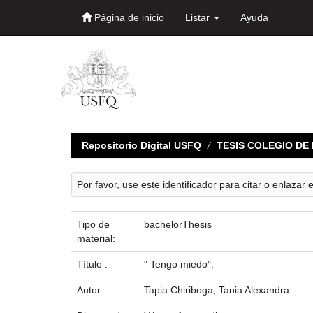
Página de inicio
Listar
Ayuda
Skip
navigation
Repositorio Digital USFQ
TESIS COLEGIO D
Por favor, use este identificador para citar o enlazar 
Tipo de
bachelorThesis
material:
Título :
" Tengo miedo".
Autor :
Tapia Chiriboga, Tania Alexandra