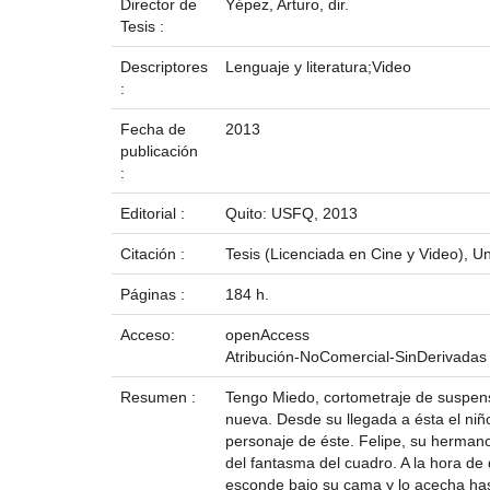
Director de
Yépez, Arturo, dir.
Tesis :
Descriptores
Lenguaje y literatura;Video
:
Fecha de
2013
publicación
:
Editorial :
Quito: USFQ, 2013
Citación :
Tesis (Licenciada en Cine y Video), 
Páginas :
184 h.
Acceso:
openAccess
Atribución-NoComercial-SinDerivadas
Resumen :
Tengo Miedo, cortometraje de suspens
nueva. Desde su llegada a ésta el niño
personaje de éste. Felipe, su herman
del fantasma del cuadro. A la hora de
esconde bajo su cama y lo acecha hast