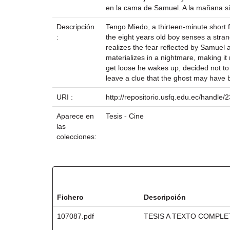
en la cama de Samuel. A la mañana sig
Descripción
Tengo Miedo, a thirteen-minute short f
:
the eight years old boy senses a strang
realizes the fear reflected by Samuel 
materializes in a nightmare, making it 
get loose he wakes up, decided not to
leave a clue that the ghost may have 
URI :
http://repositorio.usfq.edu.ec/handle
Aparece en
Tesis - Cine
las
colecciones:
Ficheros en este ítem:
Fichero
Descripción
107087.pdf
TESIS A TEXTO COMPL