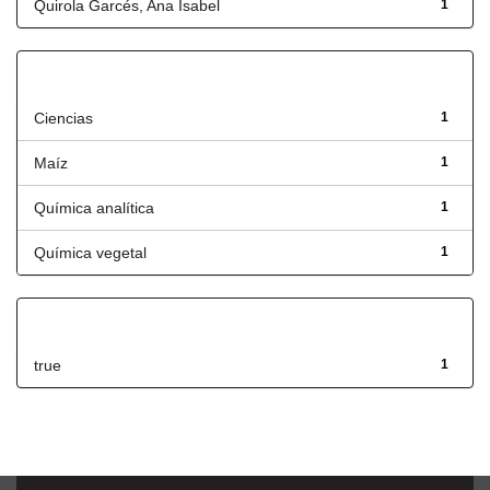
Quirola Garcés, Ana Isabel
1
Título
Ciencias
1
Maíz
1
Química analítica
1
Química vegetal
1
Has File(s)
true
1