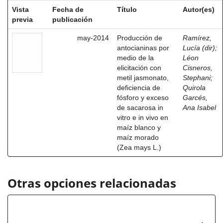
Vista
Fecha de
Título
Autor(es)
previa
publicación
may-2014
Producción de
Ramírez,
antocianinas por
Lucía (dir)
;
medio de la
Léon
elicitación con
Cisneros,
metil jasmonato,
Stephani
;
deficiencia de
Quirola
fósforo y exceso
Garcés,
de sacarosa in
Ana Isabel
vitro e in vivo en
maíz blanco y
maíz morado
(Zea mays L.)
Otras opciones relacionadas
Autor