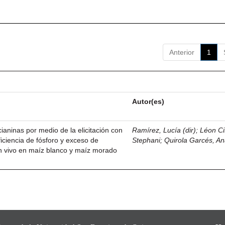
Anterior
1
Autor(es)
ianinas por medio de la elicitación con
Ramírez, Lucía (dir)
;
Léon Ci
iciencia de fósforo y exceso de
Stephani
;
Quirola Garcés, An
 in vivo en maíz blanco y maíz morado