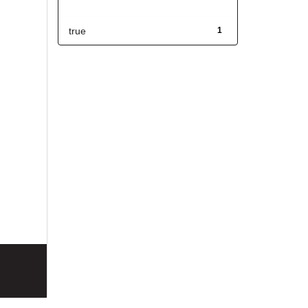
Has File(s)
true
1