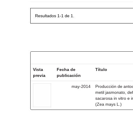
Resultados 1-1 de 1.
Resultados por ítem:
Vista
Fecha de
Título
previa
publicación
may-2014
Producción de antoc
metil jasmonato, def
sacarosa in vitro e
(Zea mays L.)