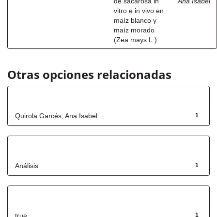
de sacarosa in
Ana Isabel
vitro e in vivo en
maíz blanco y
maíz morado
(Zea mays L.)
Otras opciones relacionadas
Autor
Quirola Garcés, Ana Isabel
1
Título
Análisis
1
Has File(s)
true
1