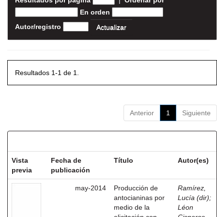
Resultados por página
|
Ordenar por
En orden
Autor/registro
Resultados 1-1 de 1.
Anterior
1
Siguiente
Resultados por ítem:
Vista
Fecha de
Título
Autor(es)
previa
publicación
may-2014
Producción de
Ramírez,
antocianinas por
Lucía (dir)
;
medio de la
Léon