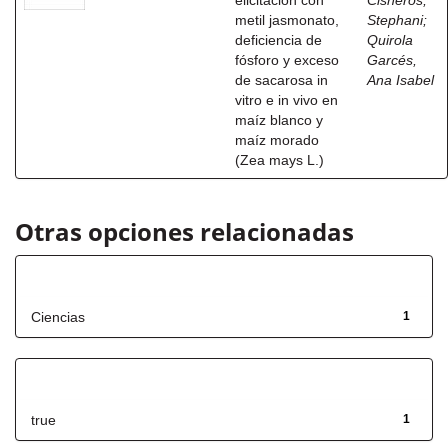
elicitación con
Cisneros,
metil jasmonato,
Stephani
;
deficiencia de
Quirola
fósforo y exceso
Garcés,
de sacarosa in
Ana Isabel
vitro e in vivo en
maíz blanco y
maíz morado
(Zea mays L.)
Otras opciones relacionadas
Título
Ciencias
1
Has File(s)
true
1