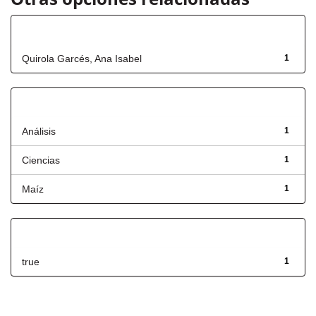
Autor
Quirola Garcés, Ana Isabel
1
Título
Análisis
1
Ciencias
1
Maíz
1
Has File(s)
true
1