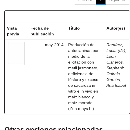
Resultados por ítem:
Vista
Fecha de
Título
Autor(es)
previa
publicación
may-2014
Producción de
Ramírez,
antocianinas por
Lucía (dir)
;
medio de la
Léon
elicitación con
Cisneros,
metil jasmonato,
Stephani
;
deficiencia de
Quirola
fósforo y exceso
Garcés,
de sacarosa in
Ana Isabel
vitro e in vivo en
maíz blanco y
maíz morado
(Zea mays L.)
Otras opciones relacionadas