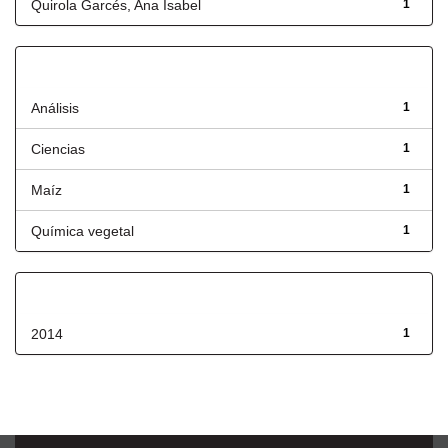
Quirola Garcés, Ana Isabel
1
Título
Análisis
1
Ciencias
1
Maíz
1
Química vegetal
1
Fecha de lanzamiento
2014
1