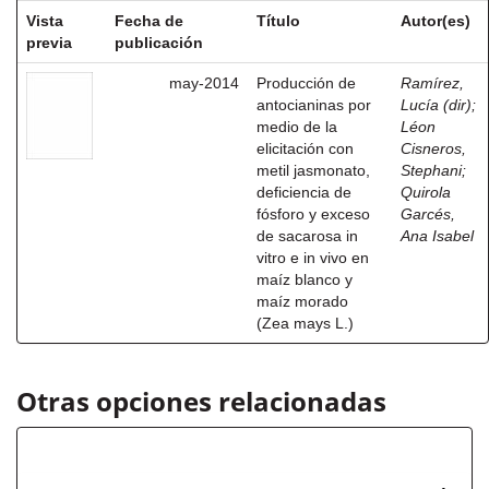
Vista
Fecha de
Título
Autor(es)
previa
publicación
may-2014
Producción de
Ramírez,
antocianinas por
Lucía (dir)
;
medio de la
Léon
elicitación con
Cisneros,
metil jasmonato,
Stephani
;
deficiencia de
Quirola
fósforo y exceso
Garcés,
de sacarosa in
Ana Isabel
vitro e in vivo en
maíz blanco y
maíz morado
(Zea mays L.)
Otras opciones relacionadas
Autor