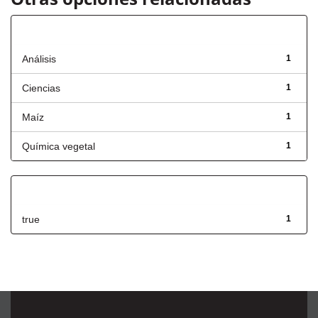
Título
Análisis
1
Ciencias
1
Maíz
1
Química vegetal
1
Has File(s)
true
1