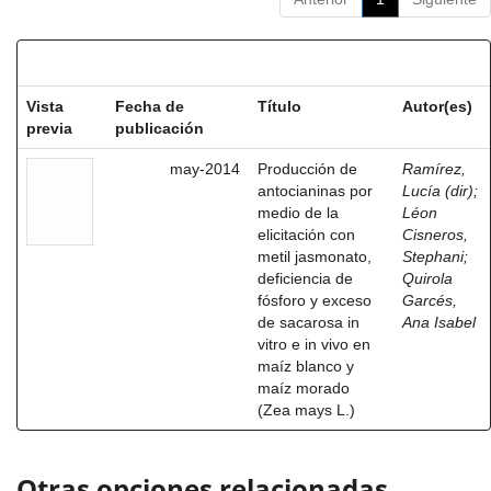
Resultados por ítem:
Vista
Fecha de
Título
Autor(es)
previa
publicación
may-2014
Producción de
Ramírez,
antocianinas por
Lucía (dir)
;
medio de la
Léon
elicitación con
Cisneros,
metil jasmonato,
Stephani
;
deficiencia de
Quirola
fósforo y exceso
Garcés,
de sacarosa in
Ana Isabel
vitro e in vivo en
maíz blanco y
maíz morado
(Zea mays L.)
Otras opciones relacionadas