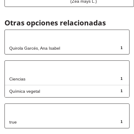
(Zea mays L.)
Otras opciones relacionadas
Autor
Quirola Garcés, Ana Isabel
1
Título
Ciencias
1
Química vegetal
1
Has File(s)
true
1