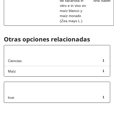
de sacarosa in
Ana Isabel
vitro e in vivo en
maíz blanco y
maíz morado
(Zea mays L.)
Otras opciones relacionadas
Título
Ciencias
1
Maíz
1
Has File(s)
true
1