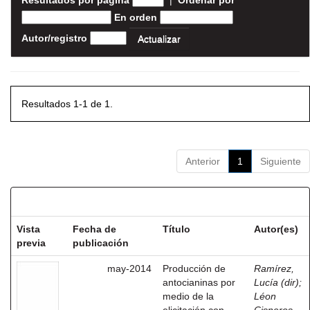
Resultados por página
|
Ordenar por
En orden
Autor/registro
Resultados 1-1 de 1.
Anterior
1
Siguiente
Resultados por ítem:
Vista
Fecha de
Título
Autor(es)
previa
publicación
may-2014
Producción de
Ramírez,
antocianinas por
Lucía (dir)
;
medio de la
Léon