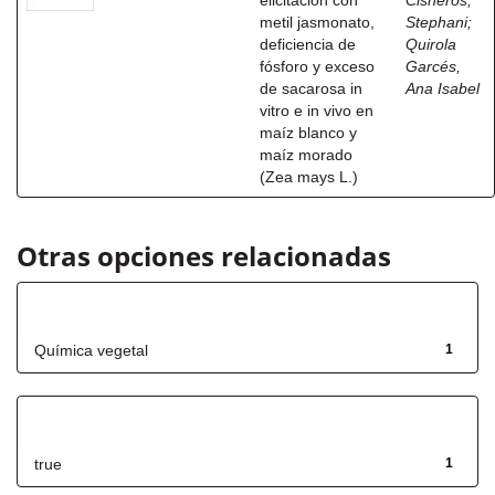
elicitación con
Cisneros,
metil jasmonato,
Stephani
;
deficiencia de
Quirola
fósforo y exceso
Garcés,
de sacarosa in
Ana Isabel
vitro e in vivo en
maíz blanco y
maíz morado
(Zea mays L.)
Otras opciones relacionadas
Título
Química vegetal
1
Has File(s)
true
1