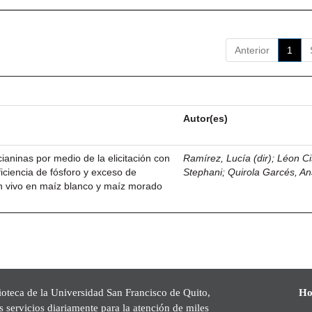
Anterior
1
Autor(es)
ianinas por medio de la elicitación con
Ramírez, Lucía (dir)
;
Léon Ci
iciencia de fósforo y exceso de
Stephani
;
Quirola Garcés, An
 in vivo en maíz blanco y maíz morado
ioteca de la Universidad San Francisco de Quito,
Ho
s servicios diariamente para la atención de miles