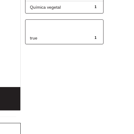
Química vegetal
1
Has File(s)
true
1