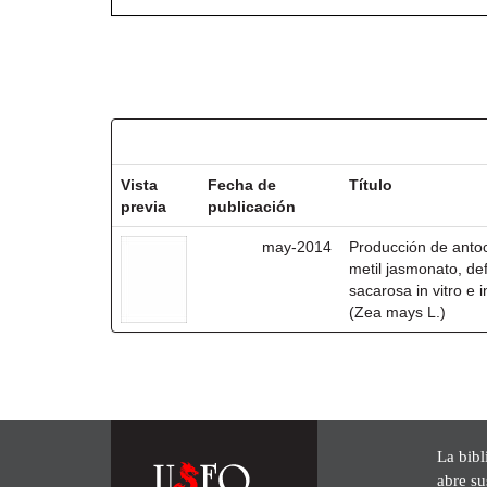
Resultados por ítem:
Vista
Fecha de
Título
previa
publicación
may-2014
Producción de antoc
metil jasmonato, def
sacarosa in vitro e
(Zea mays L.)
La bibl
abre su