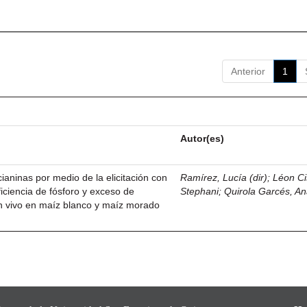
Anterior
1
Autor(es)
ianinas por medio de la elicitación con
Ramírez, Lucía (dir)
;
Léon Ci
iciencia de fósforo y exceso de
Stephani
;
Quirola Garcés, An
 in vivo en maíz blanco y maíz morado