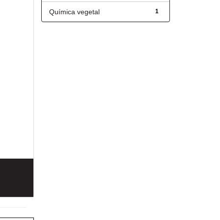
Química vegetal
1