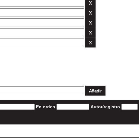
En orden
Autor/registro