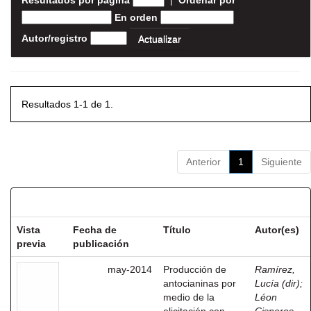
Resultados por página
|
Ordenar por
En orden
Autor/registro
Resultados 1-1 de 1.
Anterior
1
Siguiente
Resultados por ítem:
Vista
Fecha de
Título
Autor(es)
previa
publicación
may-2014
Producción de
Ramírez,
antocianinas por
Lucía (dir)
;
medio de la
Léon