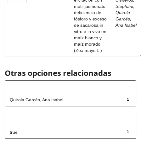
elicitación con
Cisneros,
metil jasmonato,
Stephani
;
deficiencia de
Quirola
fósforo y exceso
Garcés,
de sacarosa in
Ana Isabel
vitro e in vivo en
maíz blanco y
maíz morado
(Zea mays L.)
Otras opciones relacionadas
Autor
Quirola Garcés, Ana Isabel
1
Has File(s)
true
1