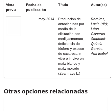
Vista
Fecha de
Título
Autor(es)
previa
publicación
may-2014
Producción de
Ramírez,
antocianinas por
Lucía (dir)
;
medio de la
Léon
elicitación con
Cisneros,
metil jasmonato,
Stephani
;
deficiencia de
Quirola
fósforo y exceso
Garcés,
de sacarosa in
Ana Isabel
vitro e in vivo en
maíz blanco y
maíz morado
(Zea mays L.)
Otras opciones relacionadas
Autor