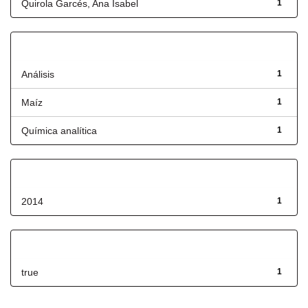
Quirola Garcés, Ana Isabel
1
Título
Análisis
1
Maíz
1
Química analítica
1
Fecha de lanzamiento
2014
1
Has File(s)
true
1