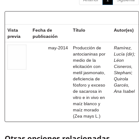
Resultados por ítem:
Vista
Fecha de
Título
Autor(es)
previa
publicación
may-2014
Producción de
Ramírez,
antocianinas por
Lucía (dir)
;
medio de la
Léon
elicitación con
Cisneros,
metil jasmonato,
Stephani
;
deficiencia de
Quirola
fósforo y exceso
Garcés,
de sacarosa in
Ana Isabel
vitro e in vivo en
maíz blanco y
maíz morado
(Zea mays L.)
Otras opciones relacionadas