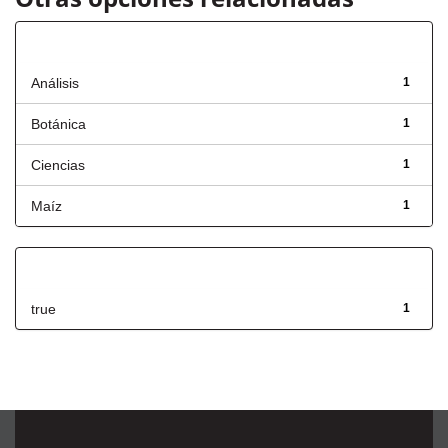
Título
Análisis
1
Botánica
1
Ciencias
1
Maíz
1
Has File(s)
true
1