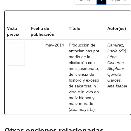
Resultados por ítem:
Vista
Fecha de
Título
Autor(es)
previa
publicación
may-2014
Producción de
Ramírez,
antocianinas por
Lucía (dir)
;
medio de la
Léon
elicitación con
Cisneros,
metil jasmonato,
Stephani
;
deficiencia de
Quirola
fósforo y exceso
Garcés,
de sacarosa in
Ana Isabel
vitro e in vivo en
maíz blanco y
maíz morado
(Zea mays L.)
Otras opciones relacionadas