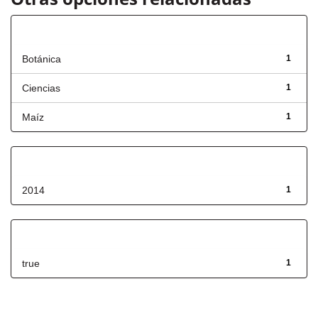
Título
Botánica
1
Ciencias
1
Maíz
1
Fecha de lanzamiento
2014
1
Has File(s)
true
1