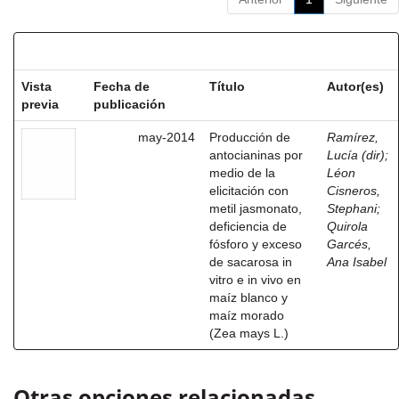
Resultados por ítem:
Vista
Fecha de
Título
Autor(es)
previa
publicación
may-2014
Producción de
Ramírez,
antocianinas por
Lucía (dir)
;
medio de la
Léon
elicitación con
Cisneros,
metil jasmonato,
Stephani
;
deficiencia de
Quirola
fósforo y exceso
Garcés,
de sacarosa in
Ana Isabel
vitro e in vivo en
maíz blanco y
maíz morado
(Zea mays L.)
Otras opciones relacionadas