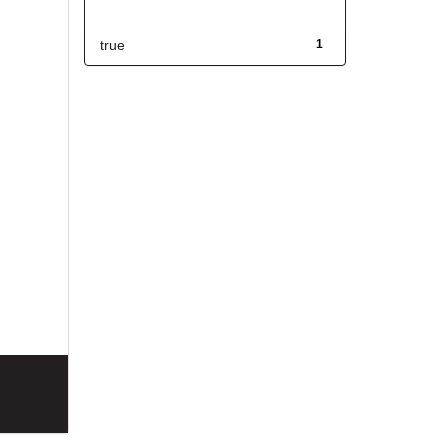
Has File(s)
true
1