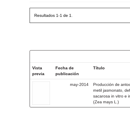
Resultados 1-1 de 1.
Resultados por ítem:
Vista
Fecha de
Título
previa
publicación
may-2014
Producción de antoc
metil jasmonato, def
sacarosa in vitro e
(Zea mays L.)