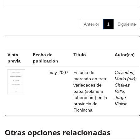
Anterior
1
Siguiente
Resultados por ítem:
Vista
Fecha de
Título
Autor(es)
previa
publicación
may-2007
Estudio de
Caviedes,
mercado en tres
Mario (dir)
;
variedades de
Chávez
papa (solanum
Valle,
tuberosum) en la
Jorge
provincia de
Vinicio
Pichincha
Otras opciones relacionadas