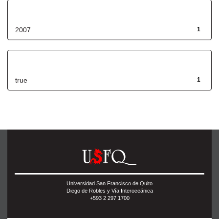
Fecha de lanzamiento
2007
1
Has File(s)
true
1
Universidad San Francisco de Quito
Diego de Robles y Vía Interoceánica
+593 2 297 1700