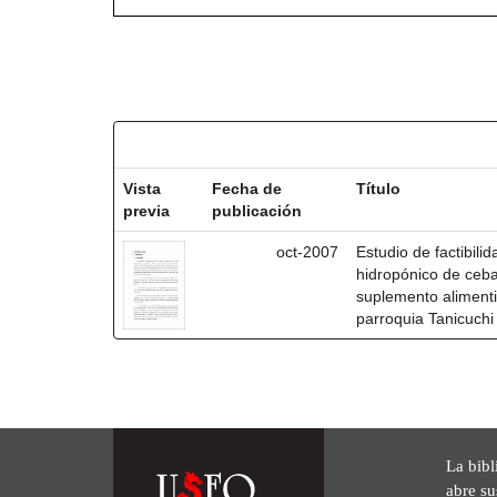
Resultados por ítem:
Vista
Fecha de
Título
previa
publicación
oct-2007
Estudio de factibili
hidropónico de ceb
suplemento alimenti
parroquia Tanicuchi
La bibl
abre su