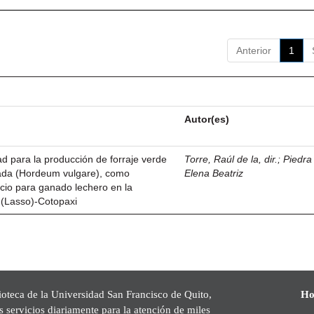
Anterior
1
Autor(es)
dad para la producción de forraje verde
Torre, Raúl de la, dir.
;
Piedra 
ada (Hordeum vulgare), como
Elena Beatriz
cio para ganado lechero en la
 (Lasso)-Cotopaxi
ioteca de la Universidad San Francisco de Quito,
Ho
s servicios diariamente para la atención de miles