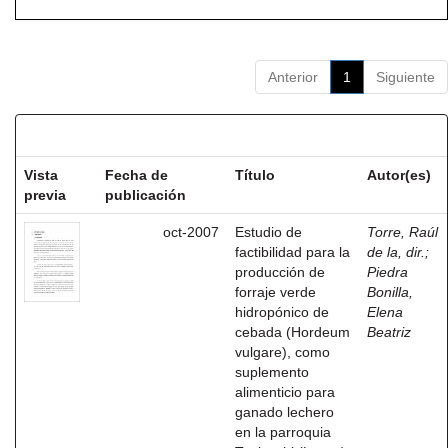
Anterior
1
Siguiente
Resultados por ítem:
Vista
Fecha de
Título
Autor(es)
previa
publicación
oct-2007
Estudio de
Torre, Raúl
factibilidad para la
de la, dir.
;
producción de
Piedra
forraje verde
Bonilla,
hidropónico de
Elena
cebada (Hordeum
Beatriz
vulgare), como
suplemento
alimenticio para
ganado lechero
en la parroquia