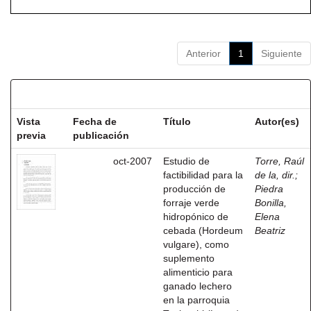
Anterior
1
Siguiente
Resultados por ítem:
Vista
Fecha de
Título
Autor(es)
previa
publicación
oct-2007
Estudio de
Torre, Raúl
factibilidad para la
de la, dir.
;
producción de
Piedra
forraje verde
Bonilla,
hidropónico de
Elena
cebada (Hordeum
Beatriz
vulgare), como
suplemento
alimenticio para
ganado lechero
en la parroquia