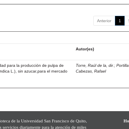
Anterior
1
Autor(es)
idad para la producción de pulpa de
Torre, Raúl de la, dir.
;
Portilla
dica L.), sin azucar,para el mercado
Cabezas, Rafael
ioteca de la Universidad San Francisco de Quito,
Ho
s servicios diariamente para la atención de miles