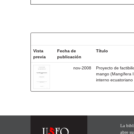
Resultados por ítem:
Vista
Fecha de
Título
previa
publicación
nov-2008
Proyecto de factibil
mango (Mangífera In
interno ecuatoriano
La bibl
abre su