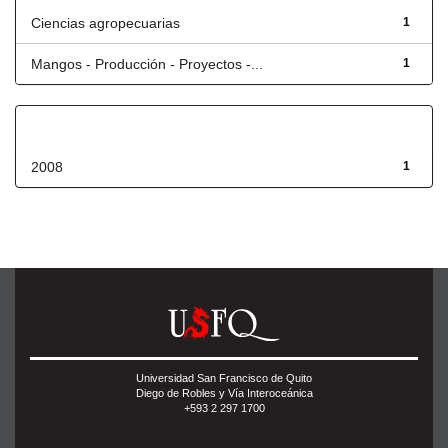
Ciencias agropecuarias
1
Mangos - Producción - Proyectos -...
1
Fecha de lanzamiento
2008
1
Universidad San Francisco de Quito
Diego de Robles y Vía Interoceánica
+593 2 297 1700