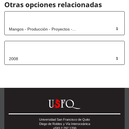
Otras opciones relacionadas
Título
Mangos - Producción - Proyectos -...
1
Fecha de lanzamiento
2008
1
Universidad San Francisco de Quito
Diego de Robles y Vía Interoceánica
+593 2 297 1700