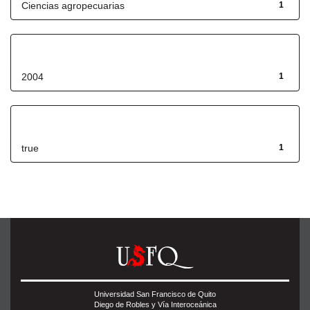
Ciencias agropecuarias
1
Fecha de lanzamiento
2004
1
Has File(s)
true
1
Universidad San Francisco de Quito
Diego de Robles y Vía Interoceánica