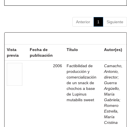
Anterior
1
Siguiente
Resultados por ítem:
Vista
Fecha de
Título
Autor(es)
previa
publicación
2006
Factibilidad de
Camacho,
producción y
Antonio,
comercialización
director
;
de un snack de
Guerra
chochos a base
Argüello,
de Lupinus
María
mutabilis sweet
Gabriela
;
Romero
Estrella,
María
Cristina