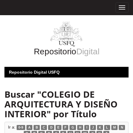
Skip
navigation
Repositorio
Digital
Repositorio Digital USFQ
Buscar "COLEGIO DE
ARQUITECTURA Y DISEÑO
INTERIOR" por Título
Ir a:
0-9
A
B
C
D
E
F
G
H
I
J
K
L
M
N