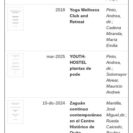
2018
Yoga Wellness
Pinto,
Club and
Andrea,
Retreat
dir.
;
Cadena
Miranda,
María
Emilia
mar-2025
YOUTH-
Pinto,
HOSTEL
Andrea,
plantas de
dir.
;
pode
Sotomayor
Alvear,
Mauricio
Andree
10-dic-2024
Zaguán
Mantilla,
continuo
José
contemporáneo
Miguel,dir.
;
en el Centro
Rueda
Histórico de
Caicedo,
Quito
Paulina