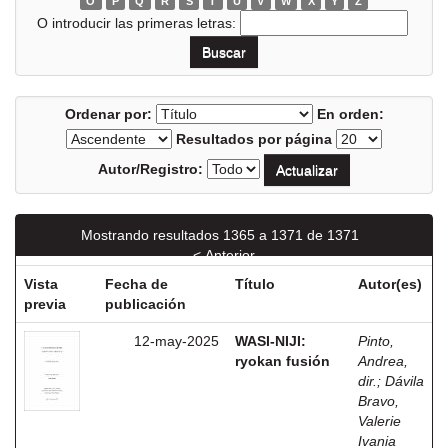
O
P
Q
R
S
T
U
V
W
X
Y
Z
O introducir las primeras letras:
Ordenar por:
En orden:
Resultados por página
Autor/Registro:
Mostrando resultados 1365 a 1371 de 1371
< Anterior
Vista
Fecha de
Título
Autor(es)
previa
publicación
12-may-2025
WASI-NIJI:
Pinto,
ryokan fusión
Andrea,
dir.
;
Dávila
Bravo,
Valerie
Ivania