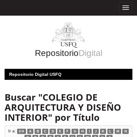
Skip
navigation
Repositorio
Digital
Repositorio Digital USFQ
Buscar "COLEGIO DE
ARQUITECTURA Y DISEÑO
INTERIOR" por Título
Ir a:
0-9
A
B
C
D
E
F
G
H
I
J
K
L
M
N