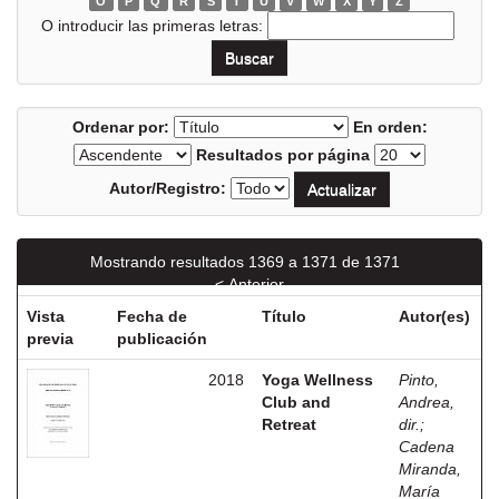
O
P
Q
R
S
T
U
V
W
X
Y
Z
O introducir las primeras letras:
Ordenar por:
En orden:
Resultados por página
Autor/Registro:
Mostrando resultados 1369 a 1371 de 1371
< Anterior
Vista
Fecha de
Título
Autor(es)
previa
publicación
2018
Yoga Wellness
Pinto,
Club and
Andrea,
Retreat
dir.
;
Cadena
Miranda,
María