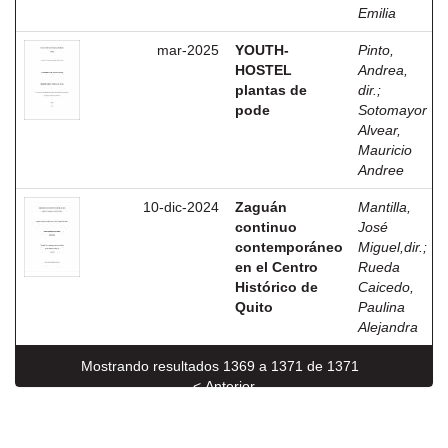
Emilia
mar-2025
YOUTH-
Pinto,
HOSTEL
Andrea,
plantas de
dir.
;
pode
Sotomayor
Alvear,
Mauricio
Andree
10-dic-2024
Zaguán
Mantilla,
continuo
José
contemporáneo
Miguel,dir.
;
en el Centro
Rueda
Histórico de
Caicedo,
Quito
Paulina
Alejandra
Mostrando resultados 1369 a 1371 de 1371
< Anterior